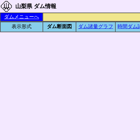
山梨県 ダム情報
ダムメニューへ
表示形式
ダム断面図
ダム諸量グラフ
時間ダム